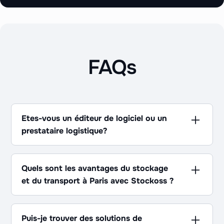
FAQs
Etes-vous un éditeur de logiciel ou un
prestataire logistique?
Les deux ! Pour déployer une logistique et
supply chain efficace et centrée sur l’utilisateur,
Quels sont les avantages du stockage
vous avez besoin d’une solution qui réunit les
et du transport à Paris avec Stockoss ?
deux mondes : la technologie et le service.
Notre plateforme logistique se compose d’une
Bénéficiez d'un vaste réseau de transporteurs et
vue client et d’une vue logisticien. Il est conçu
d'une synchronisation parfaite avec vos
Puis-je trouver des solutions de