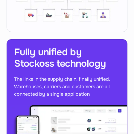
Fully unified by
Stockoss technology
The links in the supply chain, finally unified.
Warehouses, carriers and customers are all
connected by a single application