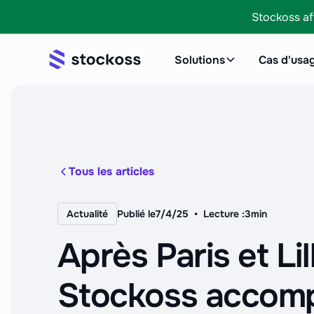
Stockoss af
Solutions
Cas d'usa
Tous les articles
•
Actualité
Publié le
7/4/25
Lecture :
3
min
Après Paris et Lil
Stockoss accom