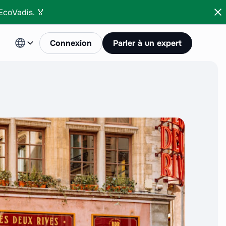
 EcoVadis. 🏅
Connexion
Parler à un expert