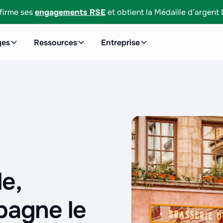
firme ses
engagements RSE
et obtient la Médaille d’argent
ges
Ressources
Entreprise
le,
pagne le